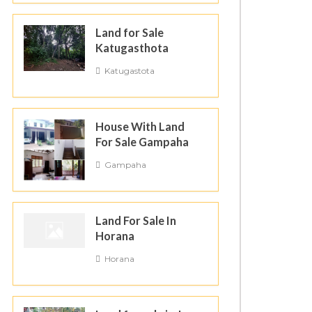
Land for Sale
Katugasthota
Katugastota
House With Land
For Sale Gampaha
Gampaha
Land For Sale In
Horana
Horana