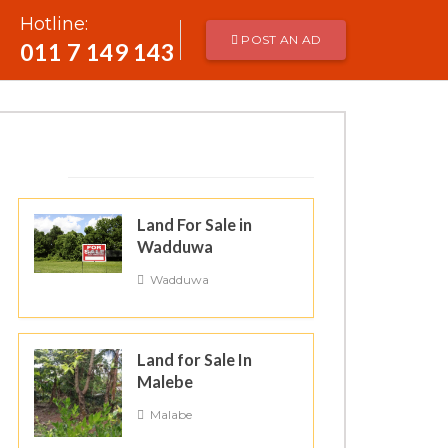
Hotline:
POST AN AD
011 7 149 143
SIMILAR ADS
Land For Sale in
Wadduwa
Wadduwa
Land for Sale In
Malebe
Malabe