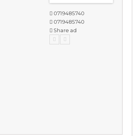
0719485740
0719485740
Share ad