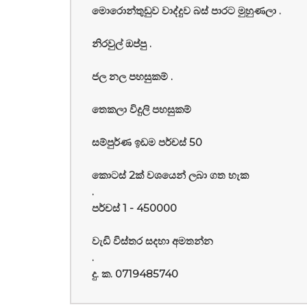
මොරොන්තුඩුව වාද්දුව බස් පාරට මුහුණලා .
නිරවුල් ඔප්පු .
ජල නල පහසුකම් .
තෙකලා විදුලි පහසුකම්
සම්පුර්ණ ඉඩම පර්චස් 50
කොටස් 2ක් වශයෙන් ලබා ගත හැක
.
පර්චස් 1 - 450000
වැඩි විස්තර සදහා අමතන්න
.
දු. ක. 0719485740