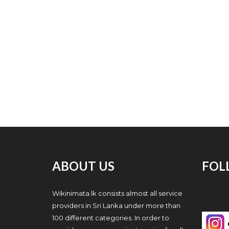
ABOUT US
FOL
Wikinimata.lk consists almost all service
providers in Sri Lanka under more than
100 different categories. In order to